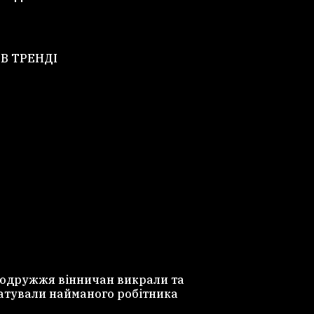
В ТРЕНДІ
одружжя вінничан викрали та
атували найманого робітника