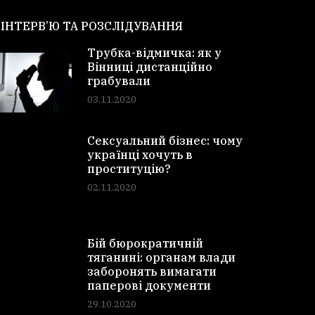
ІНТЕРВ’Ю ТА РОЗСЛІДУВАННЯ
Трубка-відмичка: як у
Вінниці дистанційно
грабували
03.11.2020
Сексуальний бізнес: чому
українці хочуть в
проституцію?
02.11.2020
Бій бюрократичній
тяганині: органам влади
заборонять вимагати
паперові документи
29.10.2020