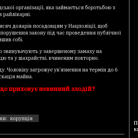
ської організації, яка займається боротьбою з
я райлікарні.
исяч доларів посадовцям у Нацполіції, щоб
а порушення закону під час проведення публічної
шив собі.
го звинувачують у завершеному замаху на
ю та у шахрайстві, вчиненим повторно.
у. Чоловіку загрожує ув’язнення на термін до 6
скація майна.
 що приховує невинний злодій?
ки:
корупція
П
к