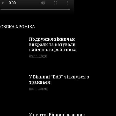
СВІЖА ХРОНІКА
Подружжя вінничан
викрали та катували
найманого робітника
03.11.2020
У Вінниці “ВАЗ” зіткнувся з
трамваєм
03.11.2020
У центрі Вінниці власник