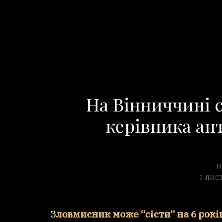
На Вінниччині 
керівника ан
Н
3 ЛИС
Зловмисник може “сісти” на 6 рокі