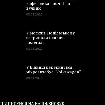
кафе зливав помиї на
вулицю
03.11.2020
У Могилів-Подільському
затримали плавця-
нелегала
03.11.2020
У Вінниці перекинувся
мікроавтобус “Volkswagen”
03.11.2020
ПІДПИСУЙСЯ НА НАШ ФЕЙСБУК