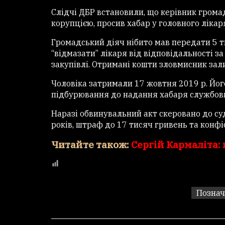
Слідчі ДБР встановили, що керівник громад
корупцією, просив хабар у головного лікар
Громадський діяч нібито мав передати 5 т
“відмазати” лікаря від відповідальності з
закупівлі. Отримані кошти зловмисник зали
Чоловіка затримали 17 жовтня 2019 р. Йо
підбурювання до надання хабаря службовц
Наразі обвинувальний акт скеровано до суд
років, штраф до 17 тисяч гривень та конфі
Читайте також:
Сергій Кармаліта:
Познач