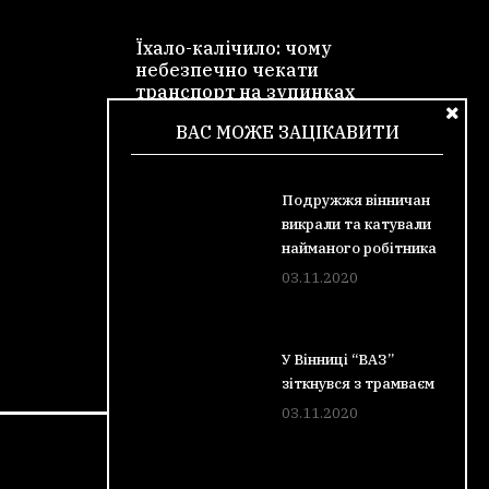
Їхало-калічило: чому
небезпечно чекати
транспорт на зупинках
28.10.2020
ВАС МОЖЕ ЗАЦІКАВИТИ
Подружжя вінничан
Борги перед
викрали та катували
опалювальним сезоном:
найманого робітника
українцям пояснили
схему погашення
03.11.2020
27.10.2020
У Вінниці “ВАЗ”
зіткнувся з трамваєм
03.11.2020