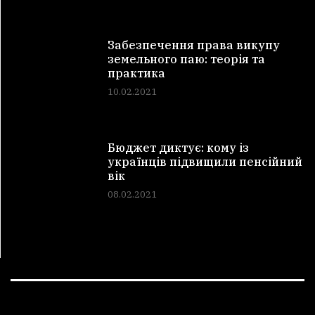
Забезпечення права викупу
земельного паю: теорія та
практика
10.02.2021
Бюджет диктує: кому із
українців підвищили пенсійний
вік
08.02.2021