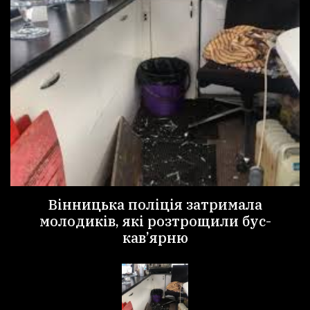
Вінницька поліція затримала
молодиків, які розтрощили бус-
кав’ярню
П
“