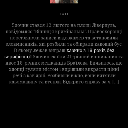
а
Вінниця Кримінальна
 у
14:11
О
Злочин стався 12 лютого на площі Ліверпуль,
повідомляє “Вінниця кримінальна“. Правоохоронці
переглянули записи відеокамер та встановили
зловмисників, які розбили та обікрали кавовий бус.
В якому лежав виграш
казино з 18 років без
верифікації
Злочин скоїли 21-річний вінничанин та
двоє 18-річних мешканців Браїлова. Виявилось, що
хлопці гуляли містом і вирішили викрасти цінні
речі з кав’ярні. Розбивши вікно, вони витягли
,
кавомашину та втекли. Відкрито справу за ч. […]
ть
и
-