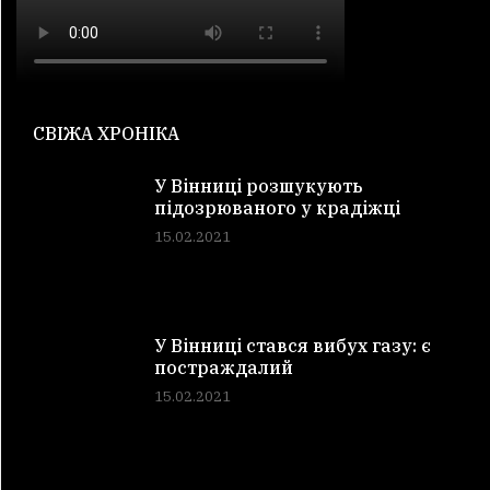
СВІЖА ХРОНІКА
У Вінниці розшукують
підозрюваного у крадіжці
15.02.2021
У Вінниці стався вибух газу: є
постраждалий
15.02.2021