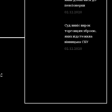
пенсіонерки
02.12.2020
Суд виніс вирок
торговцям зброєю,
яких відстежила
вінницька СБУ
02.12.2020
: