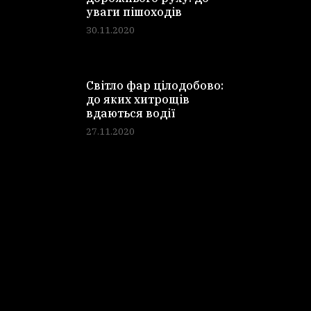
уваги пішоходів
30.11.2020
Світло фар цілодобово:
до яких хитрощів
вдаються водії
27.11.2020