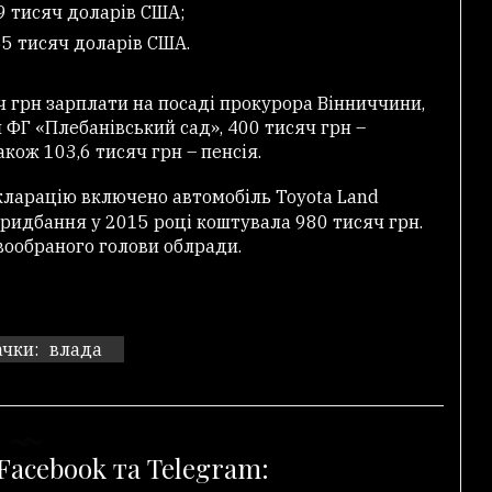
9 тисяч доларів США;
65 тисяч доларів США.
ч грн зарплати на посаді прокурора Вінниччини,
 ФГ «Плебанівський сад», 400 тисяч грн –
кож 103,6 тисяч грн – пенсія.
кларацію включено автомобіль Toyota Land
придбання у 2015 році коштувала 980 тисяч грн.
вообраного голови облради.
чки:
влада
Facebook та Telegram: