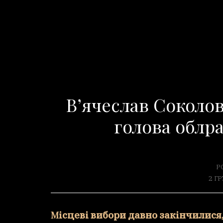
В’ячеслав Соколо
голова облр
Р
2 Г
Місцеві вибори давно закінчилися, голоси підраховані, а результати