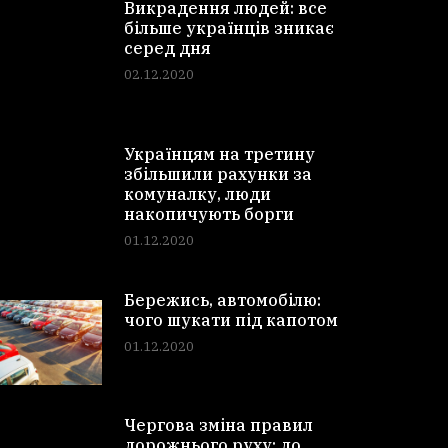
Викрадення людей: все
більше українців зникає
серед дня
02.12.2020
Українцям на третину
збільшили рахунки за
комуналку, люди
накопичують борги
01.12.2020
Бережись, автомобілю:
чого шукати під капотом
01.12.2020
Чергова зміна правил
дорожнього руху: до