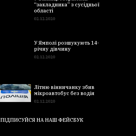
“закладника” з сусідньої
області
02.12.2020
У Ямполі розшукують 14-
річну дівчину
02.12.2020
Літню вінничанку збив
мікроавтобус без водія
02.12.2020
ПІДПИСУЙСЯ НА НАШ ФЕЙСБУК