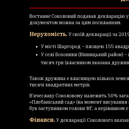
Востаннє Соколовий подавав декларацію у 
документом можна за цим посиланням.
Нерухомість.
У своїй декларації за 201
У місті Шаргород – площею 155 квадр
У селі Бохоники (Вінницький район) 
тисяч грн (власником вказана дружин
Також дружина є власницею кількох земел
тисячі квадратних метрів.
В’ячеславу Соколовому належить 50% зага
«Плебаніський сад» (на момент висування
був заступником голови ФГ, а керівником є
Фінанси.
У декларації Соколового вказан