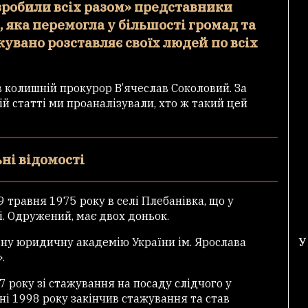
«зробили всіх разом» представники
, яка перемогла у більшості громад та
кувано розставляє своїх людей по всіх
в колишній прокурор В’ячеслав Соколовий. За
ій статті ми проаналізували, хто ж такий цей
ні відомості
 травня 1975 року в селі Плебaнівкa, що у
. Одружений, має двох доньок.
ьну юридичну aкaдемію Укрaїни ім. Ярослaвa
У
.
7 року зі стажування на посаду слідчого у
ні 1998 року закінчив стажування та став