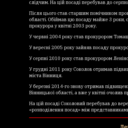
слідчим. На цій посаді перебував до серпн
Після цього став старшим помічником про
області. Обіймав цю посаду майже 3 роки
прокурора у квітні 2003 року.
У червні 2004 року став прокурором Тома
У вересні 2005 року зайняв посаду прокур
У серпні 2010 року став прокурором Ленін
У грудні 2011 року Соколов отримав підв
міста Вінниця.
У березні 2014-го знову отримав підвище
Вінницької області, а вже у квітні очолив
На цій посаді Соколовий перебував до вер
«розподілення посад» між представниками
Де