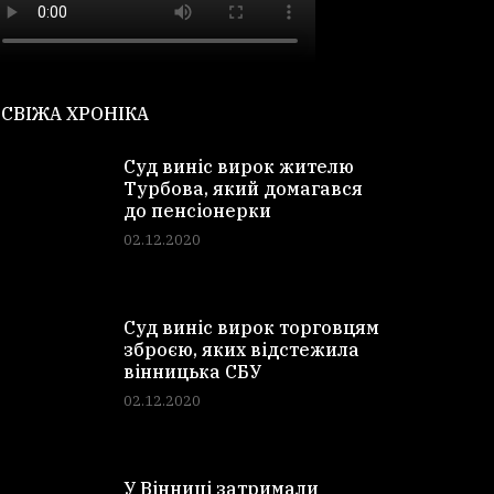
СВІЖА ХРОНІКА
Суд виніс вирок жителю
Турбова, який домагався
до пенсіонерки
02.12.2020
Суд виніс вирок торговцям
зброєю, яких відстежила
вінницька СБУ
02.12.2020
У Вінниці затримали