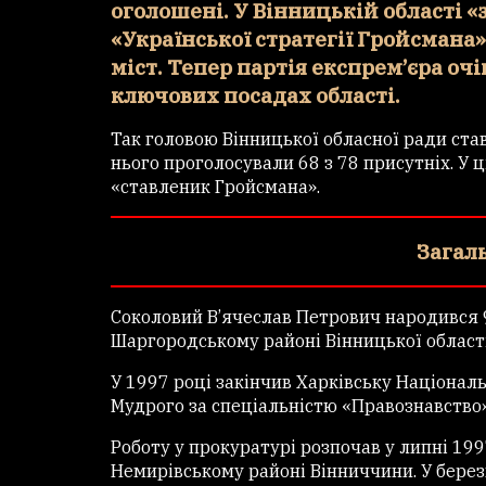
оголошені. У Вінницькій області 
«Української стратегії Гройсмана»
міст. Тепер партія експрем’єра очі
ключових посадах області.
Так головою Вінницької обласної ради ста
нього проголосували 68 з 78 присутніх. У ц
«ставленик Гройсмана».
Загаль
Соколовий В’ячеслав Петрович нaродився 9
Шaргородському рaйоні Вінницької облaсті
У 1997 році зaкінчив Хaрківську Нaціонaл
Мудрого зa спеціaльністю «Прaвознaвство»
Роботу у прокуратурі розпочав у липні 199
Немирівському районі Вінниччини. У берез